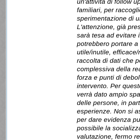
un'attività di follow 
familiari, per raccogli
sperimentazione di un 
L'attenzione, già pre
sarà tesa ad evitare i
potrebbero portare a r
utile/inutile, efficac
raccolta di dati che 
complessiva della rea
forza e punti di debo
intervento. Per questo
verrà dato ampio spazi
delle persone, in part
esperienze. Non si as
per dare evidenza pub
possibile la socializz
valutazione, fermo re