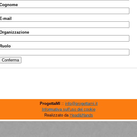
Cognome
E-mail
Organizzazione
Ruolo
ProgettaMI
::
info@progettami.it
Informativa sull'uso dei cookie
Realizzato da
Head&Hands