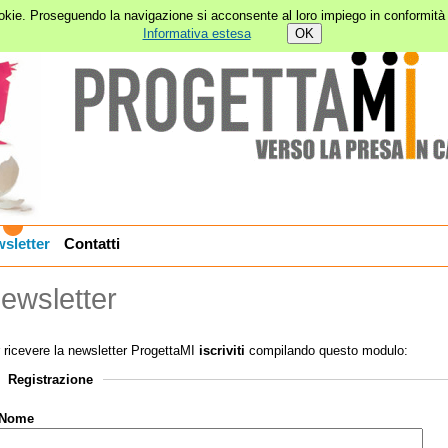
ookie. Proseguendo la navigazione si acconsente al loro impiego in conformità 
Informativa estesa
sletter
Contatti
ewsletter
 ricevere la newsletter ProgettaMI
iscriviti
compilando questo modulo:
Registrazione
Nome